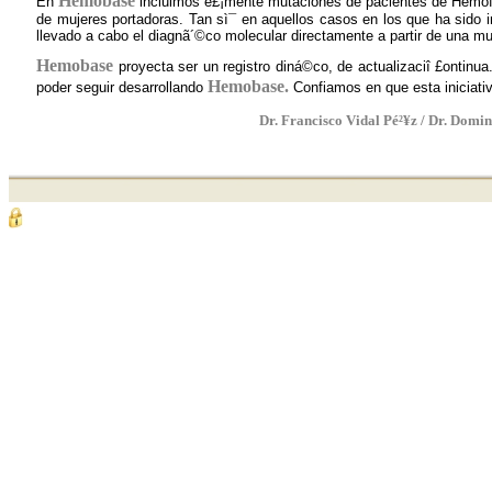
Hemobase
En
incluimos é£¡mente mutaciones de pacientes de Hemofil
de mujeres portadoras. Tan sì¯ en aquellos casos en los que ha sido 
llevado a cabo el diagnã´©co molecular directamente a partir de una muj
Hemobase
proyecta ser un registro diná­©co, de actualizaciî £ontinua
Hemobase.
poder seguir desarrollando
Confiamos en que esta iniciativ
Dr. Francisco Vidal Pé²¥z / Dr. Domi