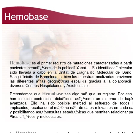
Hemobase
es el primer registro de mutaciones caracterizadas a partir
pacientes hemofï¿½cos de la poblaciî ¥spaï¬¡. Su identificaciî ­olecular
sido llevada a cabo en la Unitat de Diagnã´©c Molecular del Banc
Sang i Teixits de Barcelona, si bien las muestras analizadas provienen
las diferentes á²¥as geográ¦©cas espaï¬¡s gracias a la colaboraciî
diversos Centros Hospitalarios y Asistenciales.
Hemobase
Pretendemos que
sea algo má³ que un registro. Por eso
han incluido contenidos didá£´icos asï¿½omo un sistema de báµ
avanzada. Ello ha sido posible merced al esfuerzo de todos 
implicados, recabando el má¸©mo nå²¯ de datos relevantes en cada c
y posibilitando asï¿½onsultas estadï¿½icas que permiten relacionar pa
¥tros clï¿½cos y moleculares.